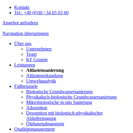
Kontakt
Tel.: +49 (0)30 / 34 65 03 60
Angebot anfordern
Navigation überspringen
Über uns
Unternehmen
Team
KF Gruppe
Leistungen
Altlastensanierung
Altlastenerkundung
Umweltanalytik
Fallbeispiele
Biologische Grundwassersanierung
Physikalisch-biologische Grundwassersanierung
Mikrobiologische in-situ Sanierung
Adsorption
Desorption mit biologisch-physikalischer
Abluftreinigung
Ölphasenabsaugung
Qualitätsmanagement