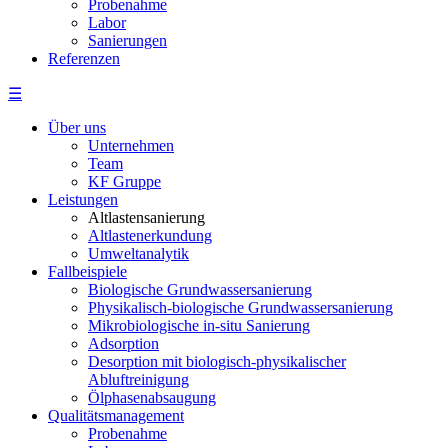
Probenahme
Labor
Sanierungen
Referenzen
☰
Über uns
Unternehmen
Team
KF Gruppe
Leistungen
Altlastensanierung
Altlastenerkundung
Umweltanalytik
Fallbeispiele
Biologische Grundwassersanierung
Physikalisch-biologische Grundwassersanierung
Mikrobiologische in-situ Sanierung
Adsorption
Desorption mit biologisch-physikalischer
Abluftreinigung
Ölphasenabsaugung
Qualitätsmanagement
Probenahme