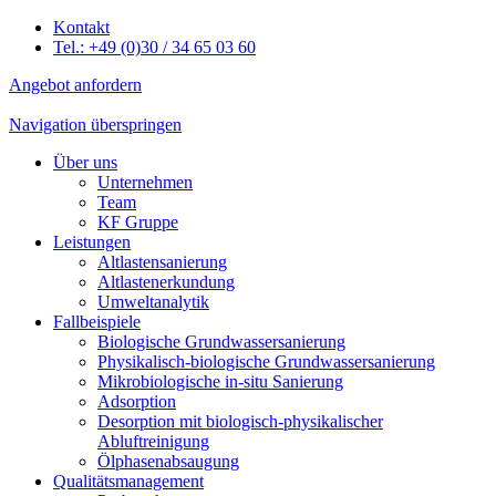
Kontakt
Tel.: +49 (0)30 / 34 65 03 60
Angebot anfordern
Navigation überspringen
Über uns
Unternehmen
Team
KF Gruppe
Leistungen
Altlastensanierung
Altlastenerkundung
Umweltanalytik
Fallbeispiele
Biologische Grundwassersanierung
Physikalisch-biologische Grundwassersanierung
Mikrobiologische in-situ Sanierung
Adsorption
Desorption mit biologisch-physikalischer
Abluftreinigung
Ölphasenabsaugung
Qualitätsmanagement