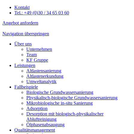
Kontakt
Tel.: +49 (0)30 / 34 65 03 60
Angebot anfordern
Navigation überspringen
Über uns
Unternehmen
Team
KF Gruppe
Leistungen
Altlastensanierung
Altlastenerkundung
Umweltanalytik
Fallbeispiele
Biologische Grundwassersanierung
Physikalisch-biologische Grundwassersanierung
Mikrobiologische in-situ Sanierung
Adsorption
Desorption mit biologisch-physikalischer
Abluftreinigung
Ölphasenabsaugung
Qualitätsmanagement