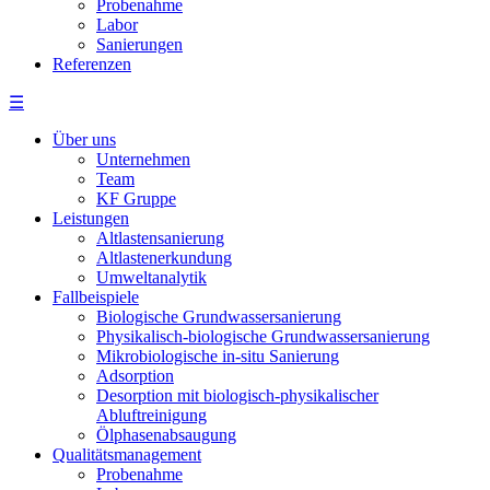
Probenahme
Labor
Sanierungen
Referenzen
☰
Über uns
Unternehmen
Team
KF Gruppe
Leistungen
Altlastensanierung
Altlastenerkundung
Umweltanalytik
Fallbeispiele
Biologische Grundwassersanierung
Physikalisch-biologische Grundwassersanierung
Mikrobiologische in-situ Sanierung
Adsorption
Desorption mit biologisch-physikalischer
Abluftreinigung
Ölphasenabsaugung
Qualitätsmanagement
Probenahme