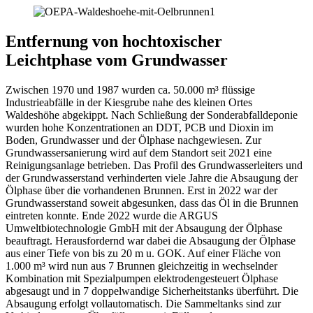
Entfernung von hochtoxischer
Leichtphase vom Grundwasser
Zwischen 1970 und 1987 wurden ca. 50.000 m³ flüssige
Industrieabfälle in der Kiesgrube nahe des kleinen Ortes
Waldeshöhe abgekippt. Nach Schließung der Sonderabfalldeponie
wurden hohe Konzentrationen an DDT, PCB und Dioxin im
Boden, Grundwasser und der Ölphase nachgewiesen. Zur
Grundwassersanierung wird auf dem Standort seit 2021 eine
Reinigungsanlage betrieben. Das Profil des Grundwasserleiters und
der Grundwasserstand verhinderten viele Jahre die Absaugung der
Ölphase über die vorhandenen Brunnen. Erst in 2022 war der
Grundwasserstand soweit abgesunken, dass das Öl in die Brunnen
eintreten konnte. Ende 2022 wurde die ARGUS
Umweltbiotechnologie GmbH mit der Absaugung der Ölphase
beauftragt. Herausfordernd war dabei die Absaugung der Ölphase
aus einer Tiefe von bis zu 20 m u. GOK. Auf einer Fläche von
1.000 m³ wird nun aus 7 Brunnen gleichzeitig in wechselnder
Kombination mit Spezialpumpen elektrodengesteuert Ölphase
abgesaugt und in 7 doppelwandige Sicherheitstanks überführt. Die
Absaugung erfolgt vollautomatisch. Die Sammeltanks sind zur